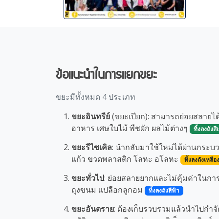
ข้อแนะนำในการแยกขยะ
ขยะมีทั้งหมด 4 ประเภท
ขยะอินทรีย์
(ขยะเปียก): สามารถย่อยสลายได
อาหาร เศษใบไม้ พืชผัก ผลไม้ต่างๆ
ทิ้งลงถังสี
ขยะรีไซเคิล
: นำกลับมาใช้ใหม่ได้ผ่านกระบ
แก้ว ขวดพลาสติก โลหะ อโลหะ
ทิ้งลงถังเหลือ
ขยะทั่วไป
: ย่อยสลายยากและไม่คุ้มค่าในการ
ถุงขนม เเปลือกลูกอม
ทิ้งลงถังสีฟ้า
ขยะอันตราย
: ต้องเก็บรวบรวมแล้วนำไปกำจัดอ