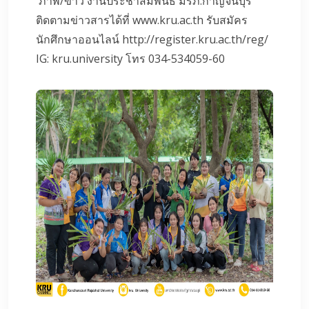
ภาพ/ข่าว งานประชาสัมพันธ์ มรภ.กาญจนบุรี
ติดตามข่าวสารได้ที่ www.kru.ac.th รับสมัคร
นักศึกษาออนไลน์ http://register.kru.ac.th/reg/
IG: kru.university โทร 034-534059-60