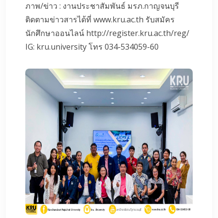
ภาพ/ข่าว : งานประชาสัมพันธ์ มรภ.กาญจนบุรี
ติดตามข่าวสารได้ที่ www.kru.ac.th รับสมัคร
นักศึกษาออนไลน์ http://register.kru.ac.th/reg/
IG: kru.university โทร 034-534059-60