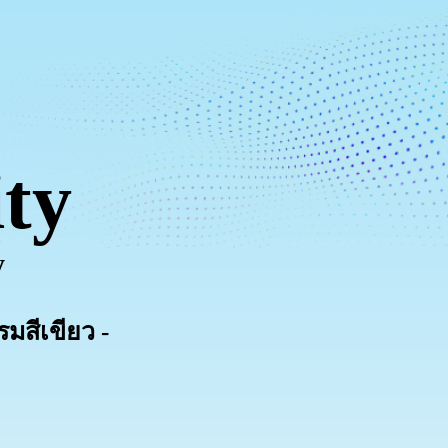
ty
y
มสีเขียว -