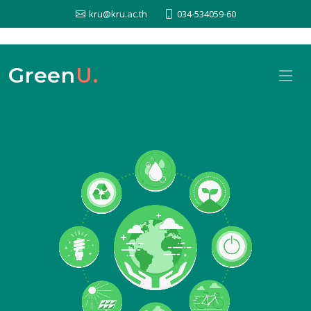
kru@kru.ac.th
034-534059-60
Green
U.