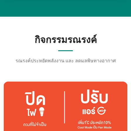
กิจกรรมรณรงค์
รณรงค์ประหยัดพลังงาน และ ลดมลพิษทางอากาศ